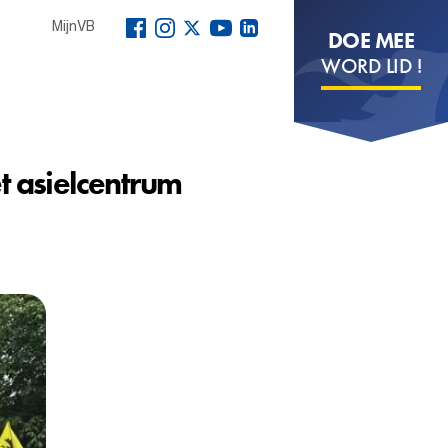
MijnVB
DOE MEE
WORD LID !
et asielcentrum