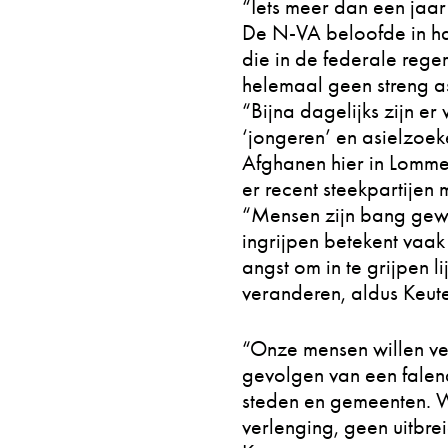
“Iets meer dan een jaar
De N-VA beloofde in ha
die in de federale reger
helemaal geen streng as
“Bijna dagelijks zijn 
‘jongeren’ en asielzoek
Afghanen hier in Lommel
er recent steekpartijen
“Mensen zijn bang gewor
ingrijpen betekent vaak
angst om in te grijpen 
veranderen, aldus Keut
“Onze mensen willen vei
gevolgen van een fale
steden en gemeenten. W
verlenging, geen uitbrei