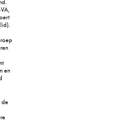
nd.
-VA,
oert
id).
groep
aren
nt
n en
d
t de
re