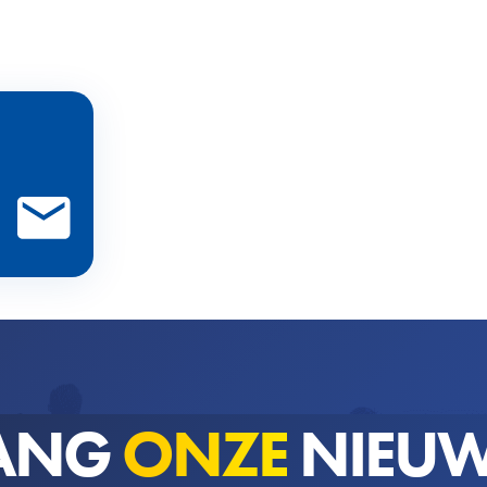
ANG
ONZE
NIEUW