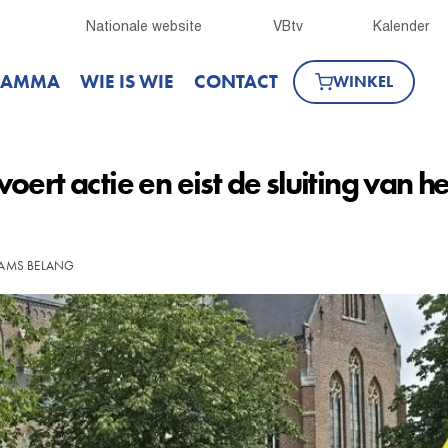
Nationale website
VBtv
Kalender
RAMMA
WIE IS WIE
CONTACT
WINKEL
ert actie en eist de sluiting van h
LAAMS BELANG