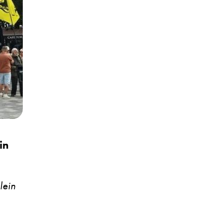
in
lein