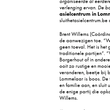
organiseerde al eerdere
verlenging ervan. De bo
asielcentrum in Lom
sluithetasielcentrum.be
Brent Willems (Coördin
de aanwezigen toe. “Wa
geen toeval. Het is het
traditionele partijen”.
Borgerhout of in ander
ooit zo rustige en mooi
veranderen, beetje bij 
Lommelaar is boos. De t
en familie aan, en slui
de enige partij die opk
Willems.