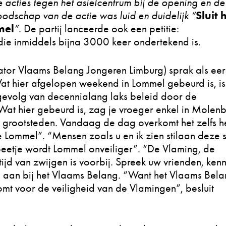
 acties tegen het asielcentrum bij de opening en de
Sluit 
odschap van de actie was luid en duidelijk “
mel
”.
De partij lanceerde ook een petitie:
 die inmiddels bijna 3000 keer ondertekend is.
ator Vlaams Belang Jongeren Limburg) sprak als eer
t hier afgelopen weekend in Lommel gebeurd is, is
 gevolg van decennialang laks beleid door de
 “Wat hier gebeurd is, zag je vroeger enkel in Molen
e grootsteden. Vandaag de dag overkomt het zelfs h
e Lommel”. “Mensen zoals u en ik zien stilaan deze 
beetje wordt Lommel onveiliger”. “De Vlaming, de
ijd van zwijgen is voorbij. Spreek uw vrienden, kenn
t u aan bij het Vlaams Belang. “Want het Vlaams Bela
omt voor de veiligheid van de Vlamingen”, besluit