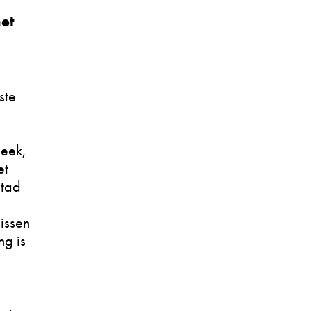
het
ste
beek,
et
stad
issen
ng is