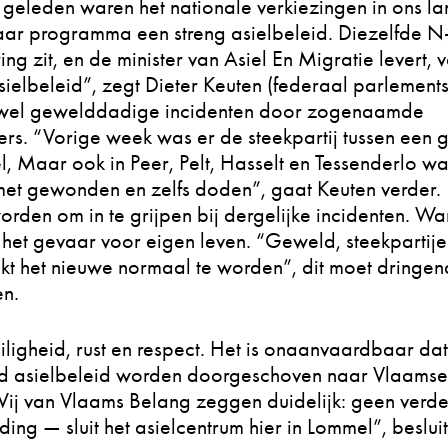
 geleden waren het nationale verkiezingen in ons la
ar programma een streng asielbeleid. Diezelfde N
ing zit, en de minister van Asiel En Migratie levert, v
ielbeleid”, zegt Dieter Keuten (federaal parlementsl
er wel gewelddadige incidenten door zogenaamde
ers. “Vorige week was er de steekpartij tussen een 
, Maar ook in Peer, Pelt, Hasselt en Tessenderlo w
 met gewonden en zelfs doden”, gaat Keuten verder.
den om in te grijpen bij dergelijke incidenten. Wa
 het gevaar voor eigen leven. “Geweld, steekpartije
lijkt het nieuwe normaal te worden”, dit moet dringen
en.
ligheid, rust en respect. Het is onaanvaardbaar da
nd asielbeleid worden doorgeschoven naar Vlaamse
ij van Vlaams Belang zeggen duidelijk: geen verde
ding — sluit het asielcentrum hier in Lommel”, besluit